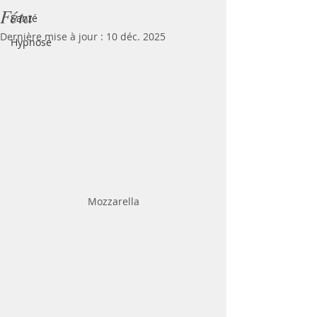
Féta
Santé
Dernière mise à jour :
10 déc. 2025
Hypnose
Mozzarella