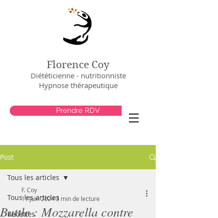
Florence Coy
Diététicienne - nutritionniste
Hypnose thérapeutique
Prendre RDV
Post
Tous les articles
F. Coy
Tous les articles
11 juin 2024
3 min de lecture
Battle : Mozzarella contre
Recettes