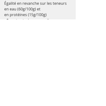
Égalité en revanche sur les teneurs 
en eau (60g/100g) et 
en 
protéines
 (15g/100g)
- Ses atouts
: la mozzarella 
renferme 
5 à 10 fois moins de 
sel
 (200mg/100g) que la feta. Moins 
riche aussi en calcium (le lait de 
brebis est champion en la matière), 
elle abrite plus de potassium et 
surtout du bêta-carotène, 
antioxydant précurseur de vitamine 
A et au lait de bufflonne, affiche une 
teneur moindre en cholestérol.  
- Le bémol
: Son prix qui pousse à 
prend la version au lait de vache...
- Bien la choisir:
 de préférence 
authentique. Au lait de vache, la 
mozzarella  est plus fade. La 
burrata: cette mozzarella au cœur 