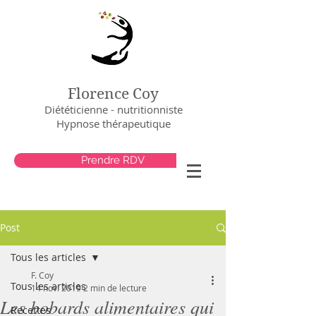
Florence Coy
Diététicienne - nutritionniste
Hypnose thérapeutique
Prendre RDV
Post
Tous les articles
F. Coy
Tous les articles
14 nov. 2019
2 min de lecture
Les bobards alimentaires qui
Recettes