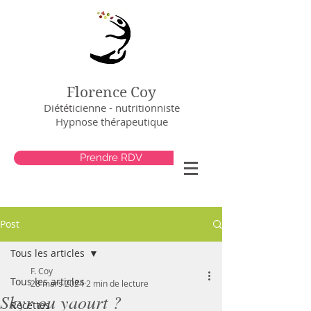
Florence Coy
Diététicienne - nutritionniste
Hypnose thérapeutique
Prendre RDV
Post
Tous les articles
F. Coy
Tous les articles
28 mars 2024
2 min de lecture
Skyr ou yaourt ?
Recettes