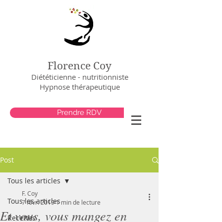
Florence Coy
Diététicienne - nutritionniste
Hypnose thérapeutique
Prendre RDV
Post
Tous les articles
F. Coy
Tous les articles
7 févr. 2019
1 min de lecture
Et vous, vous mangez en
Recettes