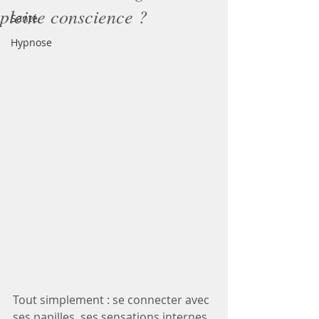
pleine conscience ?
Santé
Hypnose
Tout simplement : se connecter avec 
ses papilles, ses sensations internes 