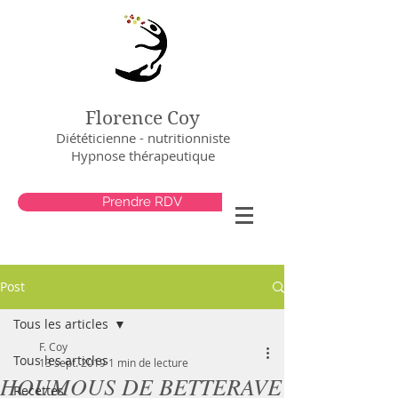
Florence Coy
Diététicienne - nutritionniste
Hypnose thérapeutique
Prendre RDV
Post
Tous les articles
F. Coy
Tous les articles
13 sept. 2019
1 min de lecture
HOUMOUS DE BETTERAVE
Recettes