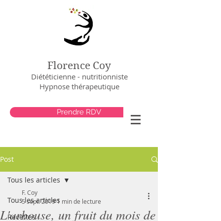
Florence Coy
Diététicienne - nutritionniste
Hypnose thérapeutique
Prendre RDV
Post
Tous les articles
F. Coy
Tous les articles
5 sept. 2019
1 min de lecture
L'arbouse, un fruit du mois de
Recettes