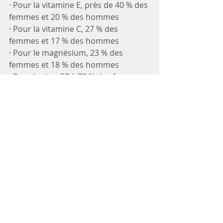
· Pour la vitamine E, près de 40 % des 
femmes et 20 % des hommes
· Pour la vitamine C, 27 % des 
femmes et 17 % des hommes
· Pour le magnésium, 23 % des 
femmes et 18 % des hommes
· Pour le zinc, 57 à 79 % des femmes 
et 25 à 50 %des hommes
· Pour la vitamine D, en hiver, 80 à 90 
% des individus.
Etc.
Aujourd’hui, les chercheurs estiment 
30 à 40 % des cancers seraient dus 
à ces « erreurs » d'alimentation
.
Et c’est pourquoi la prise de 
compléments alimentaires est tout 
sauf une « lubbie » : multivitamines, 
vitamine D, oméga-3, magnésium, 
probiotiques, prébiotiques, etc. 