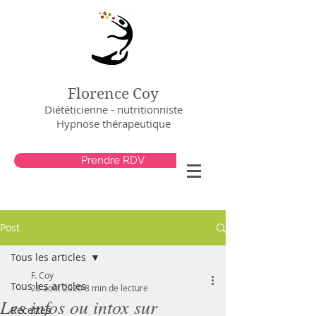
Florence Coy
Diététicienne - nutritionniste
Hypnose thérapeutique
Prendre RDV
Post
Tous les articles
F. Coy
Tous les articles
28 août 2020
8 min de lecture
Les infos ou intox sur
Recettes